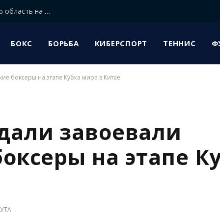
Лучшие дзюдоисты мира прибыли в Алматинскую область на сборы
БОКС
БОРЬБА
КИБЕРСПОРТ
ТЕННИС
Ф
кие боксеры на этапе Кубка мира в Китае
дали завоевали
боксеры на этапе К
УТА