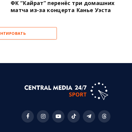
ФК “Кайрат” перенёс три домашних
матча из-за концерта Канье Уэста
НТИРОВАТЬ
Facebook
Instagram
YouTube
TikTok
Telegram
Threads