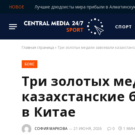
НОВОЕ
СПОРТ
Главная страница
»
Три золотых медали завоевали казахстанс
БОКС
Три золотых ме
казахстанские 
в Китае
СОФИЯ МАРКОВА
21 ИЮНЯ, 2026
0
1 МИН