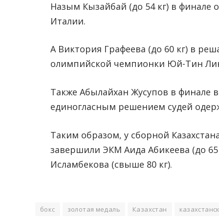
Назым Кызайбай (до 54 кг) в финале 
Италии.
А Виктория Графеева (до 60 кг) в р
олимпийской чемпионки Юй-Тин Лин
Также Абылайхан Жусупов в финале в
единогласным решением судей одерж
Таким образом, у сборной Казахстана
завершили ЭКМ Аида Абикеева (до 65 к
Исламбекова (свыше 80 кг).
бокс
золотая медаль
Казахстан
казахстанс