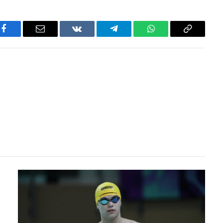
Facebook
Email
VKontakte
Telegram
WhatsApp
Copy
Link