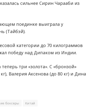
оказалась сильнее Сирин Чарааби из
ешающем поединке выиграла у
ь (Тайбэй).
есовой категории до 70 килограммов
ал победу над Дипаком из Индии.
 теперь три «золота». С «бронзой»
г), Валерия Аксенова (до 80 кг) и Дина
кие боксеры
Китай