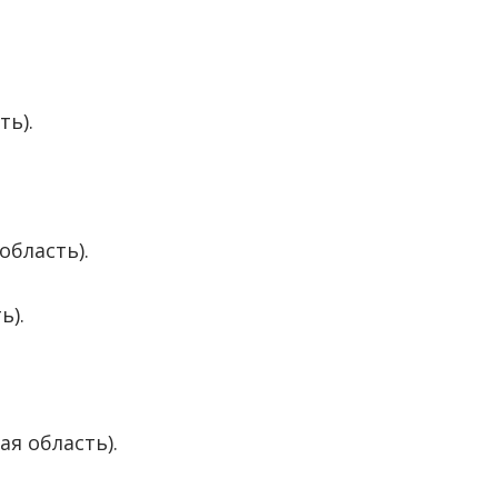
ть).
область).
ь).
я область).