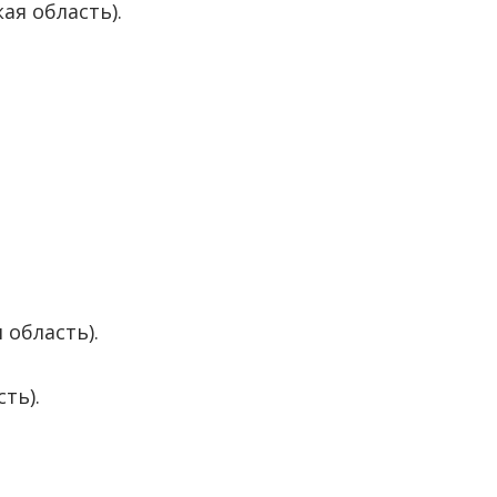
ая область).
 область).
ть).