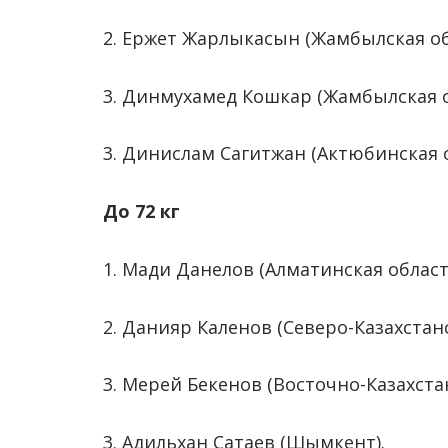
2. Ержет Жарлыкасын (Жамбылская об
3. Динмухамед Кошкар (Жамбылская о
3. Динислам Сагитжан (Актюбинская о
До 72 кг
1. Мади Данелов (Алматинская област
2. Данияр Каленов (Северо-Казахстанс
3. Мерей Бекенов (Восточно-Казахстан
3. Адильхан Сатаев (Шымкент).