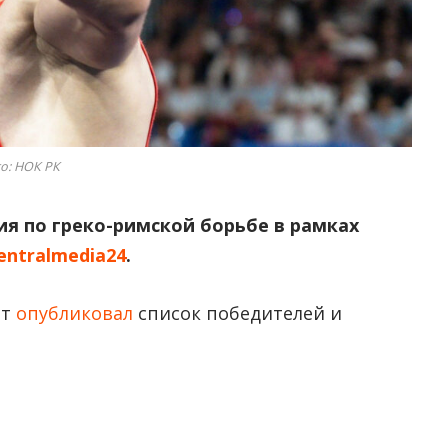
о: НОК РК
я по греко-римской борьбе в рамках
entralmedia24
.
ет
опубликовал
список победителей и