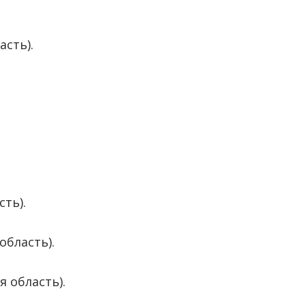
асть).
ть).
область).
я область).