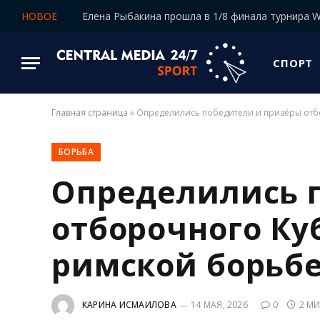
НОВОЕ
СПОРТ
Главная страница
»
Определились победители и призёры отб
БОРЬБА
Определились 
отборочного Куб
римской борьб
КАРИНА ИСМАИЛОВА
14 МАЯ, 2026
0
2 М