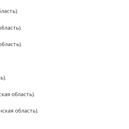
ласть).
бласть).
бласть).
ь).
кая область).
ская область).