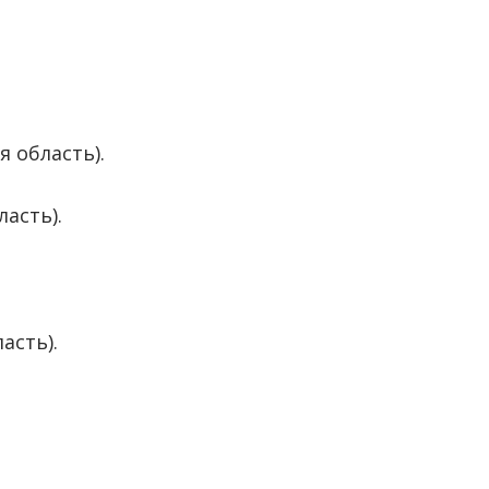
 область).
асть).
асть).