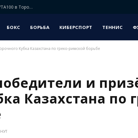
Елена Рыбакина прошла в 1/8 финала турнира WTA100 в Торонто
БОКС
БОРЬБА
КИБЕРСПОРТ
ТЕННИС
Ф
орочного Кубка Казахстана по греко-римской борьбе
победители и приз
ка Казахстана по г
е
ИНУТ