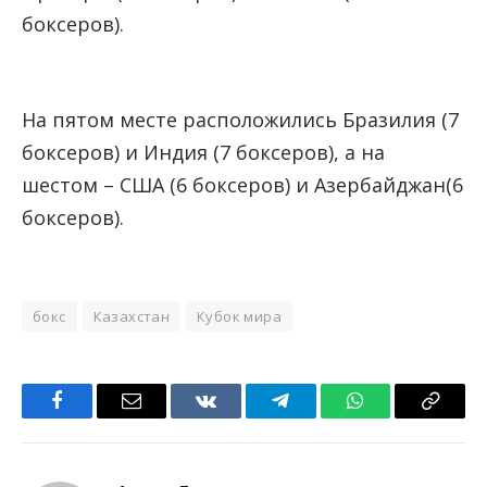
боксеров).
На пятом месте расположились Бразилия (7
боксеров) и Индия (7 боксеров), а на
шестом – США (6 боксеров) и Азербайджан(6
боксеров).
бокс
Казахстан
Кубок мира
Facebook
Email
VKontakte
Telegram
WhatsApp
Copy
Link