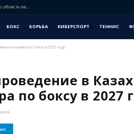
Лучшие дзюдоисты мира прибыли в Алматинскую область на сборы
БОКС
БОРЬБА
КИБЕРСПОРТ
ТЕННИС
Ф
мпионата мира по боксу в 2027 году
роведение в Казах
а по боксу в 2027 
ИНУТА
ram