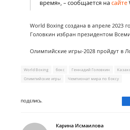
время», – сообщается на
сайте
World Boxing создана в апреле 2023 г
Головкин избран президентом Всем
Олимпийские игры-2028 пройдут в Лос
World Boxing
бокс
Геннадий Головкин
Казах
Олимпийские игры
Чемпионат мира по боксу
ПОДЕЛИCЬ.
Карина Исмаилова