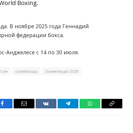
World Boxing.
ода. В ноябре 2025 года Геннадий
ирной федерации бокса.
-Анджелесе с 14 по 30 июля.
стан
олимпиада
Олимпиада-2028
Facebook
Email
VKontakte
Telegram
WhatsApp
Copy
Link