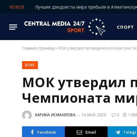
НОВОЕ
СПОРТ
Главная страница
»
МОК утвердил проведение в Казахстане Че
БОКС
МОК утвердил п
Чемпионата мир
КАРИНА ИСМАИЛОВА
14 МАЯ, 2026
0
1 М
Facebook
Email
Teleg