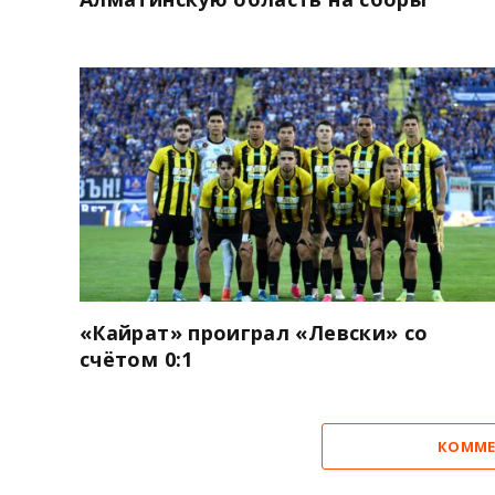
«Кайрат» проиграл «Левски» со
счётом 0:1
КОММЕ