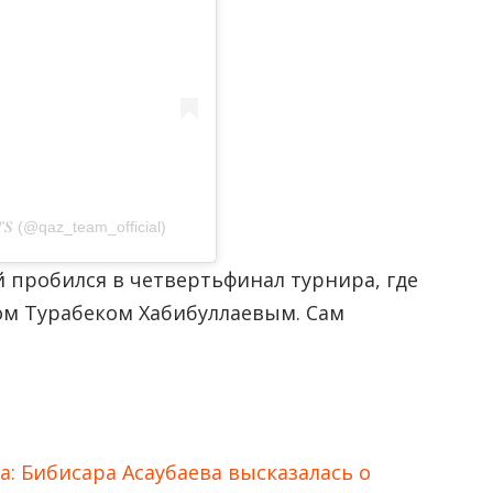
𝑹𝑻𝑺 (@qaz_team_official)
 пробился в четвертьфинал турнира, где
ром Турабеком Хабибуллаевым. Сам
а: Бибисара Асаубаева высказалась о