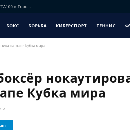
Елена Рыбакина прошла в 1/8 финала турнира WTA100 в Торонто
БОКС
БОРЬБА
КИБЕРСПОРТ
ТЕННИС
Ф
ника на этапе Кубка мира
боксёр нокаутиров
тапе Кубка мира
УТА
ram