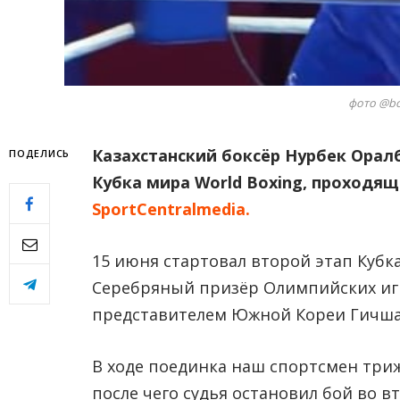
фото @bo
Казахстанский боксёр Нурбек Орал
ПОДЕЛИCЬ
Кубка мира World Boxing, проходящ
SportCentralmedia.
15 июня стартовал второй этап Кубка
Серебряный призёр Олимпийских игр
представителем Южной Кореи Гичша 
В ходе поединка наш спортсмен три
после чего судья остановил бой во в