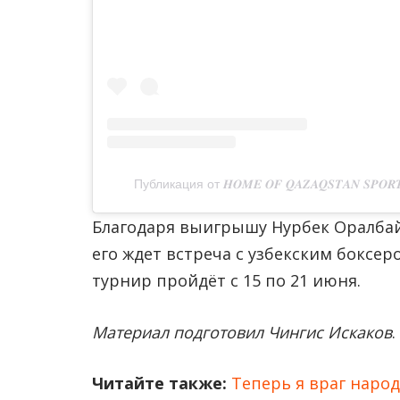
Публикация от 𝑯𝑶𝑴𝑬 𝑶𝑭 𝑸𝑨𝒁𝑨𝑸𝑺𝑻𝑨𝑵 𝑺𝑷𝑶
Благодаря выигрышу Нурбек Оралбай
его ждет встреча с узбекским боксе
турнир пройдёт с 15 по 21 июня.
Материал подготовил Чингис Искаков
.
Читайте также:
Теперь я враг народ