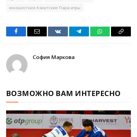
юношесткие Азиатские Пара игры
Facebook
Email
VKontakte
Telegram
WhatsApp
Copy
Link
София Маркова
ВОЗМОЖНО ВАМ ИНТЕРЕСНО