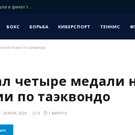
Казахстанская теннисистка Соня Жиенбаева вышла в финал турнира W75 в Испании
БОКС
БОРЬБА
КИБЕРСПОРТ
ТЕННИС
Ф
ионате Азии по таэквондо
ал четыре медали 
и по таэквондо
:
28 МАЯ, 2026
0
1 МИНУТА
ram