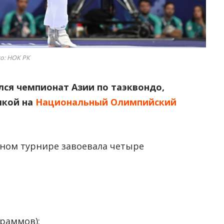
о: НОК РК
лся чемпионат Азии по таэквондо,
лкой на
Национальный Олимпийский
ьном турнире завоевала четыре
граммов);