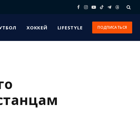
Facebook
Instagram
YouTube
TikTok
Telegram
Threads
УТБОЛ
ХОККЕЙ
LIFESTYLE
ПОДПИСАТЬСЯ
го
хстанцам