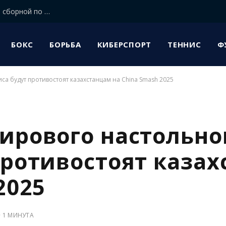
В Казахстане выбрали нового главного тренера сборной по футболу
БОКС
БОРЬБА
КИБЕРСПОРТ
ТЕННИС
Ф
са будут противостоят казахстанцам на China Smash 2025
ирового настольно
противостоят каза
2025
1 МИНУТА