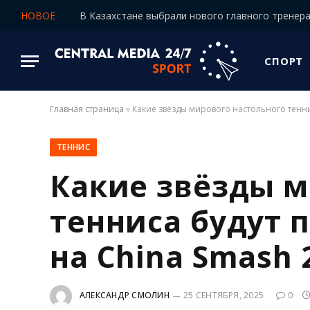
НОВОЕ
СПОРТ
Главная страница
»
Какие звёзды мирового настольного тенни
ТЕННИС
Какие звёзды м
тенниса будут 
на China Smash 
АЛЕКСАНДР СМОЛИН
25 СЕНТЯБРЯ, 2025
0