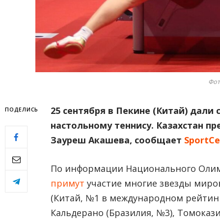
Фот
25 сентября в Пекине (Китай) дали
ПОДЕЛИCЬ
настольному теннису. Казахстан п
Зауреш Акашева, сообщает
SportCe
По информации Национального Олим
примут
участие многие звезды миров
(Китай, №1 в международном рейтинге
Кальдерано (Бразилия, №3), Томоказ