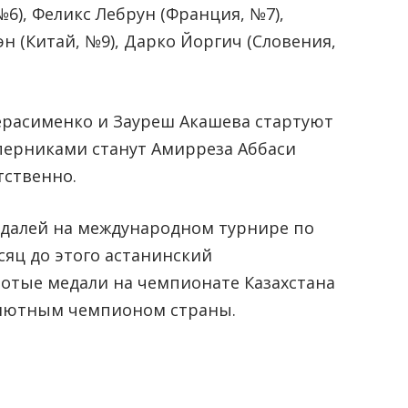
№6), Феликс Лебрун (Франция, №7),
эн (Китай, №9), Дарко Йоргич (Словения,
ерасименко и Зауреш Акашева стартуют
оперниками станут Амирреза Аббаси
тственно.
далей на международном турнире по
сяц до этого астанинский
лотые медали на чемпионате Казахстана
солютным чемпионом страны.