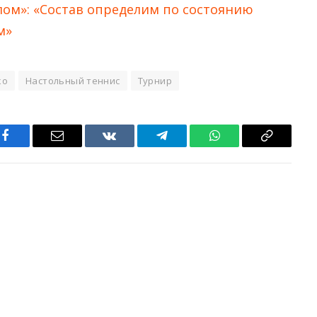
алом»: «Состав определим по состоянию
м»
ко
Настольный теннис
Турнир
Facebook
Email
VKontakte
Telegram
WhatsApp
Copy
Link