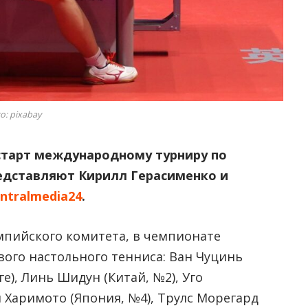
о: pixabay
 старт международному турниру по
редставляют Кирилл Герасименко и
ntralmedia24
.
пийского комитета, в чемпионате
ого настольного тенниса: Ван Чуцинь
), Линь Шидун (Китай, №2), Уго
и Харимото (Япония, №4), Трулс Морегард