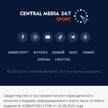
Facebook
Instagram
YouTube
TikTok
Telegram
Threads
КИБЕРСПОРТ
ФУТБОЛ
ХОККЕЙ
БОКС
ТЕННИС
БОРЬБА
LIFESTYLE
© 2026 Sport Central Media Agency 24/7. Все права защищены.
Свидетельство о постановке на учет периодического
печатного издания, информационного агентства и сетевого
издания № KZ88VPY00127746 от 25.08.2025 года