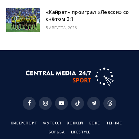
«Кайрат» проиграл «Левски» со
счётом 0:1
5 АВГУСТА, 2026
Facebook
Instagram
YouTube
TikTok
Telegram
Threads
КИБЕРСПОРТ
ФУТБОЛ
ХОККЕЙ
БОКС
ТЕННИС
БОРЬБА
LIFESTYLE