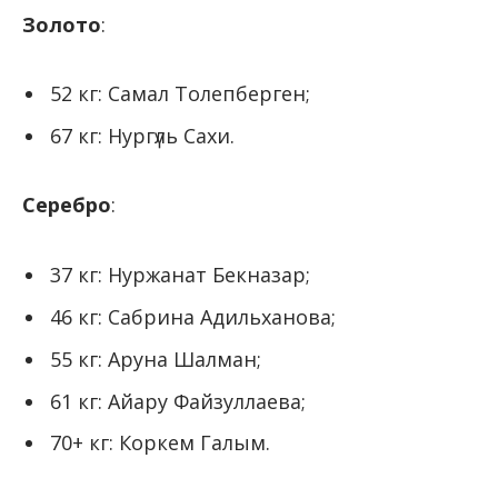
Золото
:
52 кг: Самал Толепберген;
67 кг: Нургүль Сахи.
Серебро
:
37 кг: Нуржанат Бекназар;
46 кг: Сабрина Адильханова;
55 кг: Аруна Шалман;
61 кг: Aйару Файзуллаева;
70+ кг: Коркем Галым.