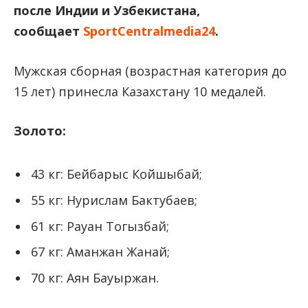
после Индии и Узбекистана
,
сообщает
SportCentralmedia24
.
Мужская сборная (возрастная категория до
15 лет) принесла Казахстану 10 медалей.
Золото:
43 кг: Бейбарыс Койшыбай;
55 кг: Нурислам Бактубаев;
61 кг: Рауан Тогызбай;
67 кг: Аманжан Жанай;
70 кг: Аян Бауыржан.