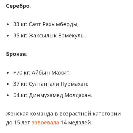
Серебро
:
33 кг: Саят Рахымберды;
35 кг: Жаксылык Ермекулы.
Бронза
:
+70 кг: Айбын Мажит;
37 кг: Султангали Нурмахан;
64 кг: Динмухамед Молдахан.
Женская команда в возрастной категории
до 15 лет
завоевала
14 медалей.