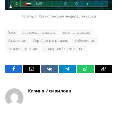
Таблица: Казахстанская федерация бокса
бокс
бронзовая медаль
золотая медаль
Казахстан
Серебряная медаль
Узбекистан
Чемпионат Азии
юниорский чемпионат
Facebook
Email
VKontakte
Telegram
WhatsApp
Copy
Link
Карина Исмаилова