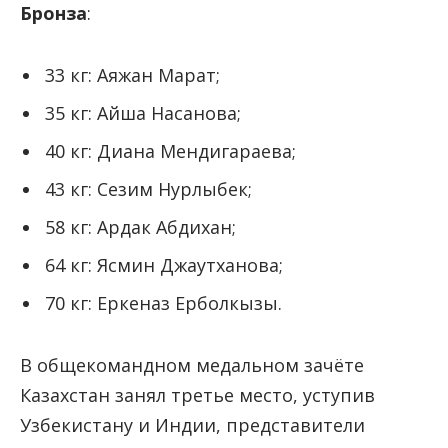
Бронза
:
33 кг: Аяжан Марат;
35 кг: Айша Насанова;
40 кг: Диана Мендигараева;
43 кг: Сезим Нурлыбек;
58 кг: Ардак Абдихан;
64 кг: Ясмин Джаутханова;
70 кг: Еркеназ Ерболкызы.
В общекомандном медальном зачёте
Казахстан занял третье место, уступив
Узбекистану и Индии, представители