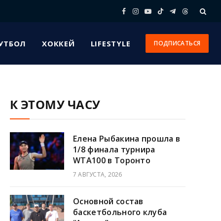
Facebook
Instagram
YouTube
TikTok
Telegram
Threads
УТБОЛ
ХОККЕЙ
LIFESTYLE
ПОДПИСАТЬСЯ
К ЭТОМУ ЧАСУ
Елена Рыбакина прошла в
1/8 финала турнира
WTA100 в Торонто
7 АВГУСТА, 2026
Основной состав
баскетбольного клуба