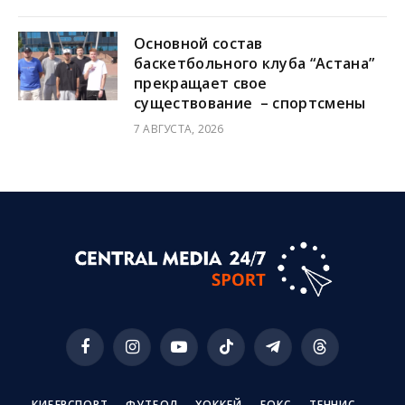
Основной состав
баскетбольного клуба “Астана”
прекращает свое
существование – спортсмены
7 АВГУСТА, 2026
Facebook
Instagram
YouTube
TikTok
Telegram
Threads
КИБЕРСПОРТ
ФУТБОЛ
ХОККЕЙ
БОКС
ТЕННИС