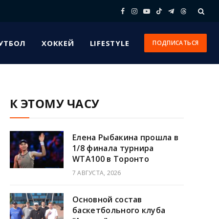
Facebook
Instagram
YouTube
TikTok
Telegram
Threads
УТБОЛ
ХОККЕЙ
LIFESTYLE
ПОДПИСАТЬСЯ
К ЭТОМУ ЧАСУ
Елена Рыбакина прошла в
1/8 финала турнира
WTA100 в Торонто
7 АВГУСТА, 2026
Основной состав
баскетбольного клуба