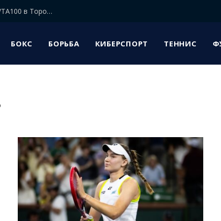
Елена Рыбакина прошла в 1/8 финала турнира WTA100 в Торонто
БОКС
БОРЬБА
КИБЕРСПОРТ
ТЕННИС
Ф
"