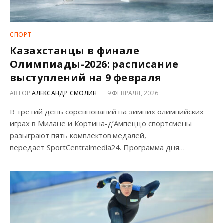
СПОРТ
Казахстанцы в финале
Олимпиады-2026: расписание
выступлений на 9 февраля
АВТОР
АЛЕКСАНДР СМОЛИН
9 ФЕВРАЛЯ, 2026
В третий день соревнований на зимних олимпийских
играх в Милане и Кортина-д’Ампеццо спортсмены
разыграют пять комплектов медалей,
передает SportCentralmedia24. Программа дня…