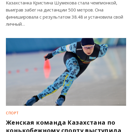
Казахстанка Кристина Шумекова стала чемпионкой,
выиграв забег на дистанции 500 метров. Она
финишировала с результатом 38.48 и установила свой
личный…
СПОРТ
Женская команда Казахстана по
конькобежному спорту выступила