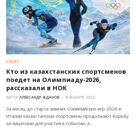
СПОРТ
Кто из казахстанских спортсменов
поедет на Олимпиаду-2026,
рассказали в НОК
АВТОР
АЛЕКСАНДР ЖДАНОВ
8 ЯНВАРЯ, 2026
За месяц до старта зимних Олимпийских игр-2026 в
Италии казахстанские спортсмены продолжают борьбу
за лицензии для участия в событии, а…