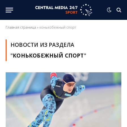
Главная страница
»
конькобежный спорт
НОВОСТИ ИЗ РАЗДЕЛА
"
КОНЬКОБЕЖНЫЙ СПОРТ
"