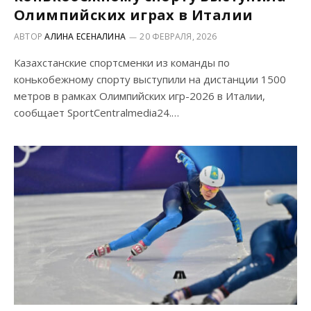
Олимпийских играх в Италии
АВТОР
АЛИНА ЕСЕНАЛИНА
20 ФЕВРАЛЯ, 2026
Казахстанские спортсменки из команды по
конькобежному спорту выступили на дистанции 1500
метров в рамках Олимпийских игр-2026 в Италии,
сообщает SportCentralmedia24.…