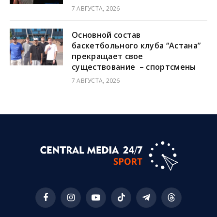
7 АВГУСТА, 2026
Основной состав
баскетбольного клуба “Астана”
прекращает свое
существование – спортсмены
7 АВГУСТА, 2026
Facebook
Instagram
YouTube
TikTok
Telegram
Threads