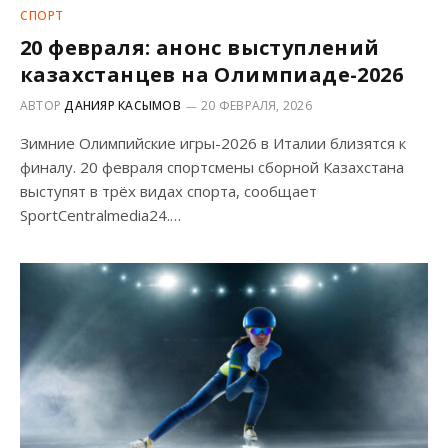
СПОРТ
20 февраля: анонс выступлений
казахстанцев на Олимпиаде-2026
АВТОР
ДАНИЯР КАСЫМОВ
20 ФЕВРАЛЯ, 2026
Зимние Олимпийские игры-2026 в Италии близятся к
финалу. 20 февраля спортсмены сборной Казахстана
выступят в трёх видах спорта, сообщает
SportCentralmedia24.…