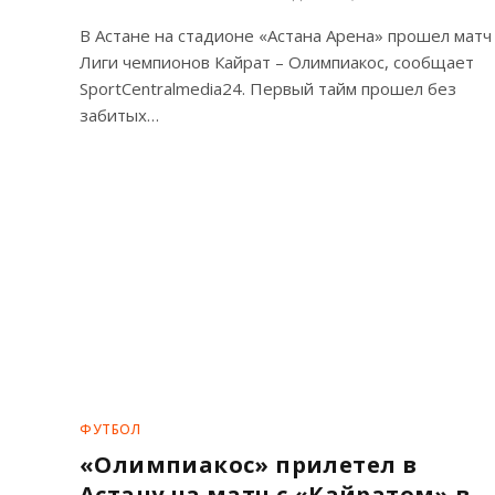
В Астане на стадионе «Астана Арена» прошел матч
Лиги чемпионов Кайрат – Олимпиакос, сообщает
SportCentralmedia24. Первый тайм прошел без
забитых…
ФУТБОЛ
«Олимпиакос» прилетел в
Астану на матч с «Кайратом» в