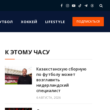
Facebook
Instagram
YouTube
TikTok
Telegram
Threads
УТБОЛ
ХОККЕЙ
LIFESTYLE
ПОДПИСАТЬСЯ
К ЭТОМУ ЧАСУ
Казахстанскую сборную
по футболу может
возглавить
нидерландский
специалист
6 АВГУСТА, 2026