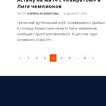
Лиге чемпионов
АВТОР
КАРИНА ИСМАИЛОВА
8 ДЕКАБРЯ, 2025
Греческий футбольный клуб «Олимпиакос» прибыл
в столицу Казахстана на матч Лиги чемпионов,
сообщает SportCentralmedia24. В шестом туре
основного этапа ЛЧ…
Previous
Next
…
1
2
3
4
5
6
8